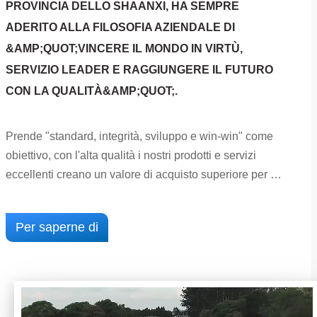
PROVINCIA DELLO SHAANXI, HA SEMPRE
ADERITO ALLA FILOSOFIA AZIENDALE DI
&AMP;QUOT;VINCERE IL MONDO IN VIRTÙ,
SERVIZIO LEADER E RAGGIUNGERE IL FUTURO
CON LA QUALITÀ&AMP;QUOT;.
Prende "standard, integrità, sviluppo e win-win" come
obiettivo, con l'alta qualità i nostri prodotti e servizi
eccellenti creano un valore di acquisto superiore per i
clienti e ci impegniamo a consentire ai clienti di
ottenere veramente l'esperienza di valore di "camion
Per saperne di
pesante sciamano, rapporto qualità-prezzo".
L'attività di SHACMAN copre quattro segmenti
più
principali: veicoli completi, veicoli speciali, parti e
aftermarket. È principalmente impegnata in una gamma
completa di veicoli commerciali come fuoristrada