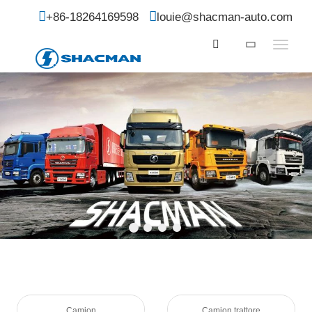
+86-18264169598
louie@shacman-auto.com
Camion
Camion trattore