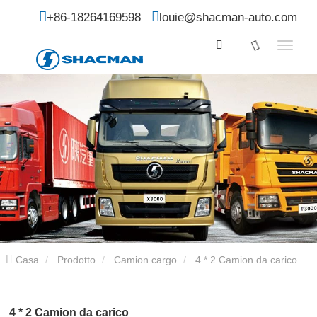
+86-18264169598
louie@shacman-auto.com
Casa
Prodotto
Camion cargo
4 * 2 Camion da carico
4 * 2 Camion da carico