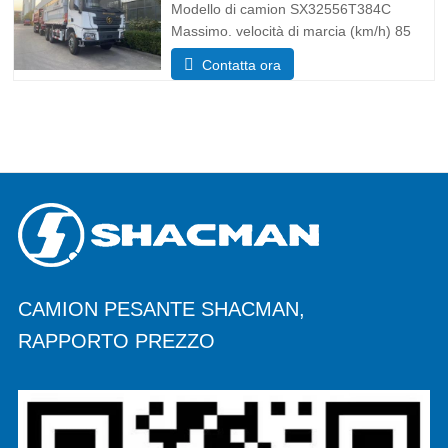
Modello di camion SX32556T384C
Massimo. velocità di marcia (km/h) 85
Sistema di guida 6×4 Dimensioni (L*P*A)
Contatta ora
(mm) Complessivamente
8385*2490*3450 Scarica il corpo
5600*2300*1500 Spessore (mm) Fondo
8, lato 6 Sistema di sollevamento
idraulico
CAMION PESANTE SHACMAN,
RAPPORTO PREZZO