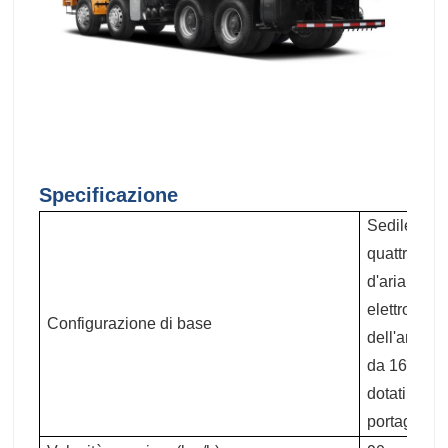
Specificazione
Sedile prin
quattro pun
d'aria auto
elettronicam
Configurazione di base
dell'aria or
da 165 Ah 
dotati di b
portagomme