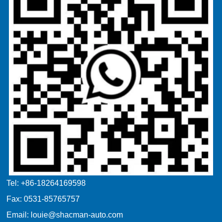
Tel: +86-18264169598
Fax: 0531-85765757
Email: louie@shacman-auto.com