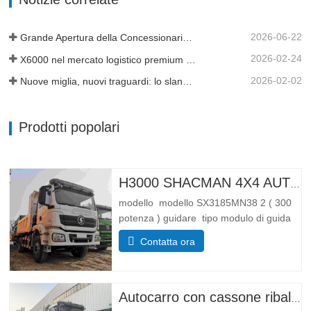
carico 19 metri cubi, 20 metri cubi è
disponibile…
2026-06-22
Grande Apertura della Concessionaria e Consegna della Flotta in Tanzania
2026-02-24
X6000 nel mercato logistico premium africano
2026-02-02
Nuove miglia, nuovi traguardi: lo slancio continua
Prodotti popolari
H3000 SHACMAN 4X4 AUTOCARRO RIBALTABILE IN VENDITA
modello modello SX3185MN38 2 ( 300
potenza ) guidare tipo modulo di guida
4*4 Peso parametro di peso Completare
Contatta ora
frenare massa (kg) peso a vuoto 55 00
Massa totale di carico lorda (kg). 25 000
Dimensioni Parametri di dimensione
Complessivamente
Autocarro con cassone ribaltabile Shacman X3000 10 ruote