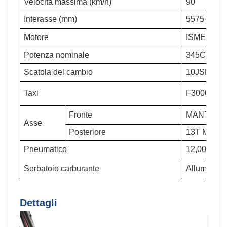
Velocità massima (km/h)
90
Interasse (mm)
5575+1400
Motore
ISME345 30
Potenza nominale
345CV
Scatola del cambio
10JSD180 
Taxi
F3000 allun
Fronte
MAN7,5T
Asse
Posteriore
13T MAN Du
Pneumatico
12,00R20
Serbatoio carburante
Alluminio 
Dettagli