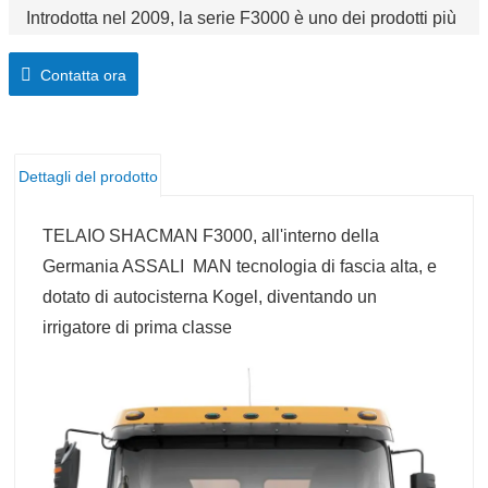
Introdotta nel 2009, la serie F3000 è uno dei prodotti più
venduti. Affidabile, robusta e potente, la serie F3000 è in
Contatta ora
grado di affrontare qualsiasi compito richiesto dal suo
proprietario.
Dettagli del prodotto
TELAIO SHACMAN F3000, all'interno della
Germania ASSALI
MAN tecnologia di fascia alta,
e
dotato di autocisterna Kogel, diventando un
irrigatore di prima classe