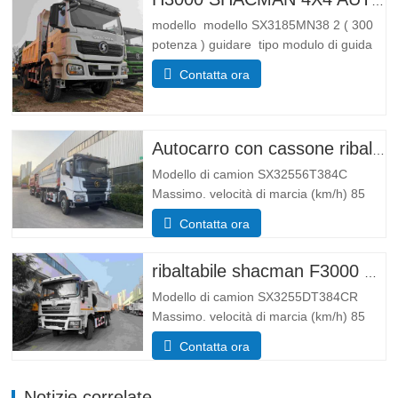
H3000 SHACMAN 4X4 AUTOCARRO RIBALTABILE IN VENDITA
modello modello SX3185MN38 2 ( 300
potenza ) guidare tipo modulo di guida
4*4 Peso parametro di peso Completare
Contatta ora
frenare massa (kg) peso a vuoto 55 00
Massa totale di carico lorda (kg). 25 000
Dimensioni Parametri di dimensione
Complessivamente …
Autocarro con cassone ribaltabile Shacman X3000 10 ruote
Modello di camion SX32556T384C
Massimo. velocità di marcia (km/h) 85
Sistema di guida 6×4 Dimensioni (L*P*A)
Contatta ora
(mm) Complessivamente
8385*2490*3450 Scarica il corpo
5600*2300*1500 Spessore (mm) Fondo
ribaltabile shacman F3000 6x4
8, lato 6 Sistema di sollevamento
Modello di camion SX3255DT384CR
idraulico…
Massimo. velocità di marcia (km/h) 85
Sistema di guida 6×4 Dimensioni (L*P*A)
Contatta ora
(mm) Complessivamente
8385*2490*3450 Scarica il corpo
Notizie correlate
5600*2300*1500 Volume del vano di