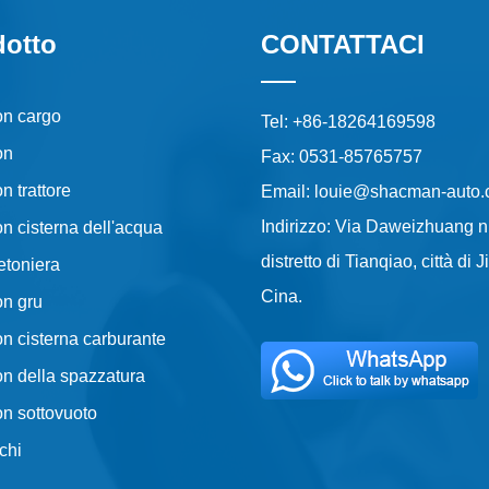
dotto
CONTATTACI
n cargo
Tel: +86-18264169598
on
Fax: 0531-85765757
 trattore
Email: louie@shacman-auto
Indirizzo: Via Daweizhuang n
n cisterna dell'acqua
distretto di Tianqiao, città di J
etoniera
Cina.
n gru
n cisterna carburante
n della spazzatura
n sottovuoto
chi