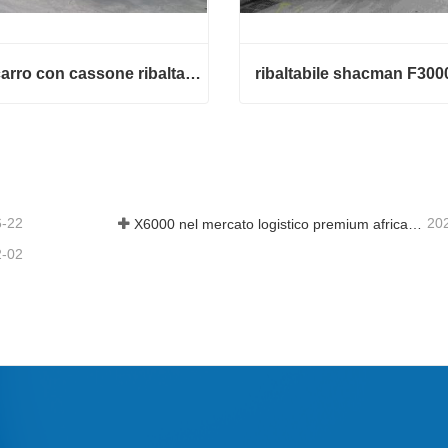
Autocarro con cassone ribaltabile Shacman X3000 10 ruote
ribaltabile shacman F300
Autocarro con cassone ribaltabile Shacman X3000 10 ruote
ribaltabile shacman F3000
tta ora
Contatta ora
6-22
20
X6000 nel mercato logistico premium africano
2-02