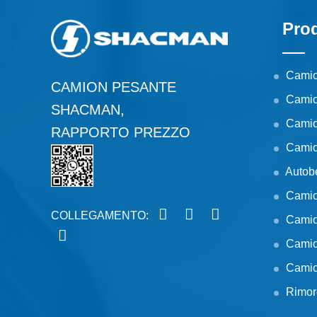
Pro
Camio
CAMION PESANTE
Cami
SHACMAN,
Camion
RAPPORTO PREZZO
Camio
Autob
Camio
COLLEGAMENTO:
Camio
Camio
Camio
Rimor