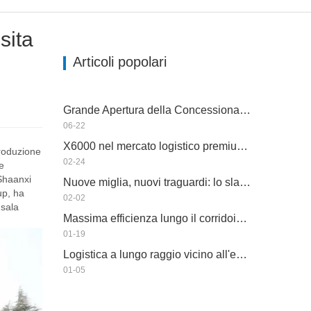
sita
Articoli popolari
Grande Apertura della Concessionaria e Consegna della Flotta in Tanzania
06-22
X6000 nel mercato logistico premium africano
roduzione
02-24
e
Shaanxi
Nuove miglia, nuovi traguardi: lo slancio continua
up, ha
02-02
 sala
Massima efficienza lungo il corridoio ferroviario transguinario
01-19
Logistica a lungo raggio vicino all'equatore
01-05