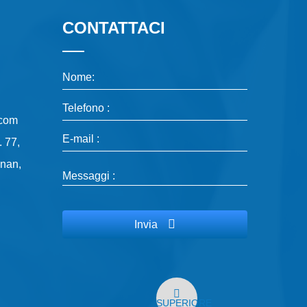
CONTATTACI
Nome:
Telefono :
.com
E-mail :
. 77,
inan,
Messaggi :
Invia
SUPERIORE