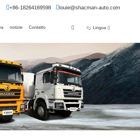
+86-18264169598
louie@shacman-auto.com
va
notizie
Contatto
Lingua